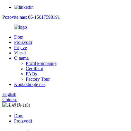
Pozovite nas: 86-15617598191
Dom
Proizvodi
Prijave
Vijesti
O nama
Profil kompanije
Certifikat
FAQs
Factory Tour
Kontaktirajte nas
English
Chinese
Dom
Proizvodi