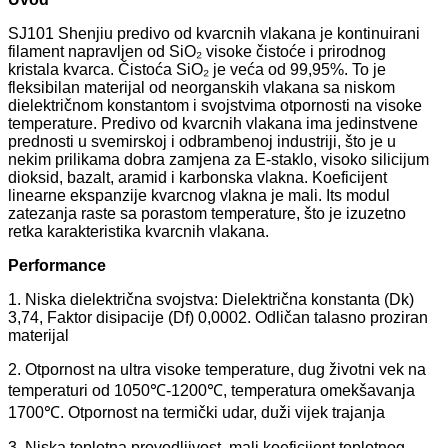
SJ101 Shenjiu predivo od kvarcnih vlakana je kontinuirani
filament napravljen od SiO₂ visoke čistoće i prirodnog
kristala kvarca. Čistoća SiO₂ je veća od 99,95%. To je
fleksibilan materijal od neorganskih vlakana sa niskom
dielektričnom konstantom i svojstvima otpornosti na visoke
temperature. Predivo od kvarcnih vlakana ima jedinstvene
prednosti u svemirskoj i odbrambenoj industriji, što je u
nekim prilikama dobra zamjena za E-staklo, visoko silicijum
dioksid, bazalt, aramid i karbonska vlakna. Koeficijent
linearne ekspanzije kvarcnog vlakna je mali. I
ts modul
zatezanja raste sa porastom temperature, što je izuzetno
retka karakteristika kvarcnih vlakana.
P
erformance
1. Niska dielektrična svojstva: Dielektrična konstanta (Dk)
3,74, Faktor disipacije (Df) 0,0002. Odličan talasno proziran
materijal
2. Otpornost na ultra visoke temperature, dug životni vek na
temperaturi od 1050℃-1200℃, temperatura omekšavanja
1700℃. Otpornost na termički udar, duži vijek trajanja
3. Niska toplotna provodljivost, mali koeficijent toplotnog