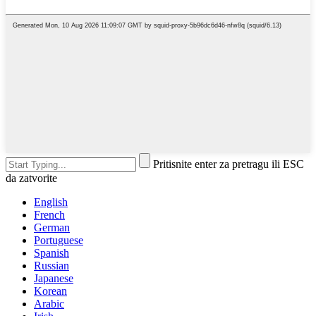
Pritisnite enter za pretragu ili ESC
da zatvorite
English
French
German
Portuguese
Spanish
Russian
Japanese
Korean
Arabic