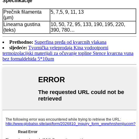
Specifikacije
Prečnik filamenta
5, 7,5, 9, 11, 13
(μm)
Linearna gustina
10, 50, 72, 95, 133, 190, 195, 220,
(teks)
390, 780…
Prethodno:
Superfina pređa od kvarcnih vlakana
sljedeće:
Tvornička veleprodaja Kina vodootporni
termoizolacijski materijali za očuvanje topline Stence kvarcna vuna
bez formaldehida 5*10μm