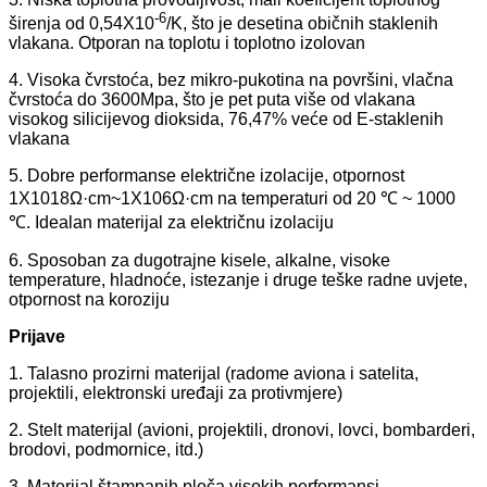
-6
širenja od 0,54X10
/K, što je desetina običnih staklenih
vlakana. Otporan na toplotu i toplotno izolovan
4. Visoka čvrstoća, bez mikro-pukotina na površini, vlačna
čvrstoća do 3600Mpa, što je pet puta više od vlakana
visokog silicijevog dioksida, 76,47% veće od E-staklenih
vlakana
5. Dobre performanse električne izolacije, otpornost
1X1018Ω·cm~1X106Ω·cm na temperaturi od 20 ℃ ~ 1000
℃. Idealan materijal za električnu izolaciju
6. Sposoban za dugotrajne kisele, alkalne, visoke
temperature, hladnoće, istezanje i druge teške radne uvjete,
otpornost na koroziju
Prijave
1. Talasno prozirni materijal (radome aviona i satelita,
projektili, elektronski uređaji za protivmjere)
2. Stelt materijal (avioni, projektili, dronovi, lovci, bombarderi,
brodovi, podmornice, itd.)
3. Materijal štampanih ploča visokih performansi