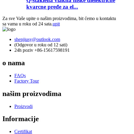
Q-staklena vlakna niske dielektrične
kvarcne pređe za el...
Za sve Vaše upite o našim proizvodima, bit ćemo u kontaktu
sa vama u roku od 24 sata.
upit
shenjiusy@outlook.com
(Odgovor u roku od 12 sati)
24h poziv +86-15617598191
o nama
FAQs
Factory Tour
našim proizvodima
Proizvodi
Informacije
Certifikat